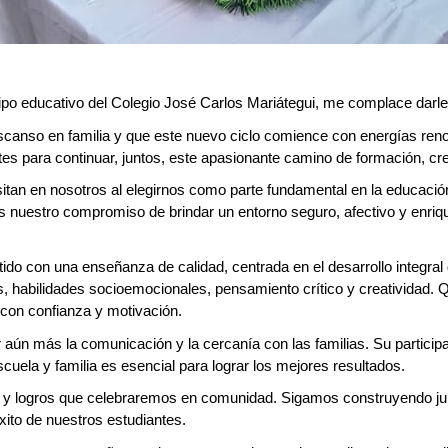
ipo educativo del Colegio José Carlos Mariátegui, me complace darle
anso en familia y que este nuevo ciclo comience con energías renov
es para continuar, juntos, este apasionante camino de formación, cre
an en nosotros al elegirnos como parte fundamental en la educación
os nuestro compromiso de brindar un entorno seguro, afectivo y enri
o con una enseñanza de calidad, centrada en el desarrollo integral
es, habilidades socioemocionales, pensamiento crítico y creativida
con confianza y motivación.
 aún más la comunicación y la cercanía con las familias. Su particip
cuela y familia es esencial para lograr los mejores resultados.
s y logros que celebraremos en comunidad. Sigamos construyendo junt
ito de nuestros estudiantes.